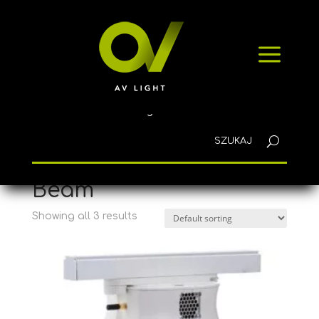
HOME
a
PRODUCTS
NEWS
CONTACT
English
Home
/ Products tagged “Beam”
Beam
Showing all 3 results