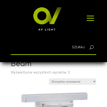
HOME
PRODUKTY
a
AKTUALNOŚCI
SZYBKIE ZAPYTANIE
KONTAKT
Polski
Strona główna
/ Produkty oznaczone “Beam”
Beam
Wyświetlanie wszystkich wyników: 3