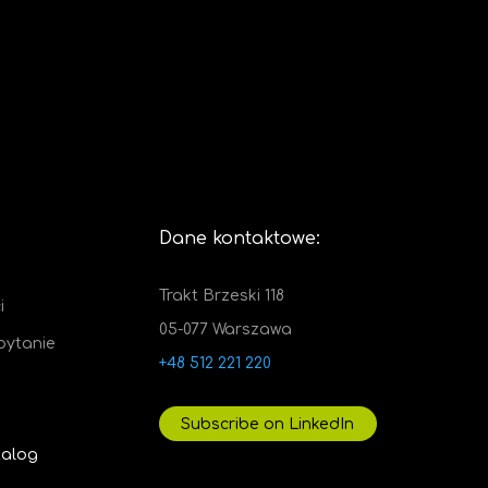
Dane kontaktowe:
Trakt Brzeski 118
i
05-077 Warszawa
pytanie
+48 512 221 220
Subscribe on LinkedIn
talog