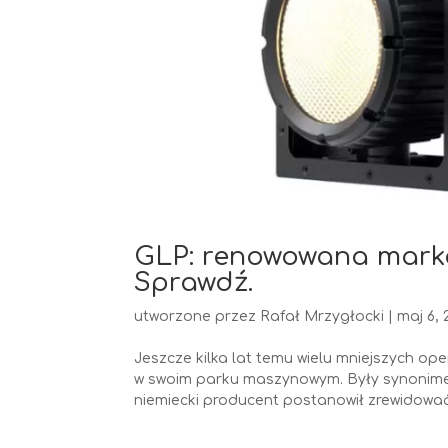
GLP: renowowana marka
Sprawdź.
utworzone przez
Rafał Mrzygłocki
|
maj 6, 
Jeszcze kilka lat temu wielu mniejszych o
w swoim parku maszynowym. Były synonimem 
niemiecki producent postanowił zrewidować s