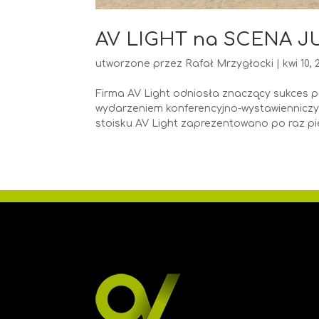
AV LIGHT na SCENA JU
utworzone przez
Rafał Mrzygłocki
|
kwi 10,
Firma AV Light odniosła znaczący sukces po
wydarzeniem konferencyjno-wystawiennic
stoisku AV Light zaprezentowano po raz pie