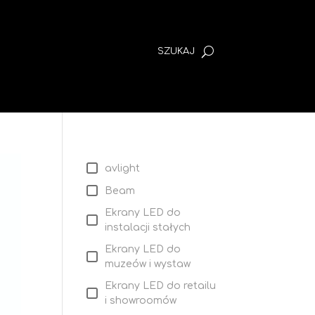
avlight
Beam
Ekrany LED do
instalacji stałych
Ekrany LED do
muzeów i wystaw
Ekrany LED do retailu
i showroomów