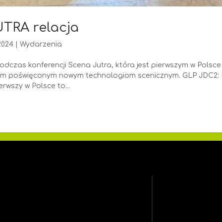
TRA relacja
 2024
|
Wydarzenia
dczas konferencji Scena Jutra, która jest pierwszym w Polsce
zym poświęconym nowym technologiom scenicznym. GLP JDC2:
rwszy w Polsce to...