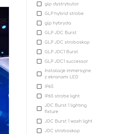
glp dystrybutor
GLP hybrid strobe
glp hybryda
GLP JDC Burst
GLP JDC stroboskop
GLP JDC1 Burst
GLP JDC1 successor
Instalacje immersyjne
z ekranami LED
IP65
IP65 strobe light
JDC Burst 1 lighting
fixture
JDC Burst 1 wash light
JDC stroboskop