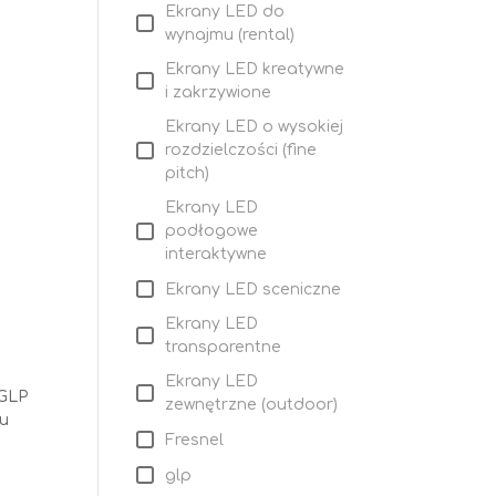
Ekrany LED do
wynajmu (rental)
Ekrany LED kreatywne
i zakrzywione
Ekrany LED o wysokiej
rozdzielczości (fine
pitch)
Ekrany LED
podłogowe
interaktywne
Ekrany LED sceniczne
Ekrany LED
transparentne
Ekrany LED
 GLP
zewnętrzne (outdoor)
ku
Fresnel
glp