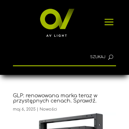
SZYBKIE ZAPYTANIE
a
KONTAKT
Polski
GLP: renowowana marka teraz w
przystępnych cenach. Sprawdź.
maj 6, 2025
|
Nowości