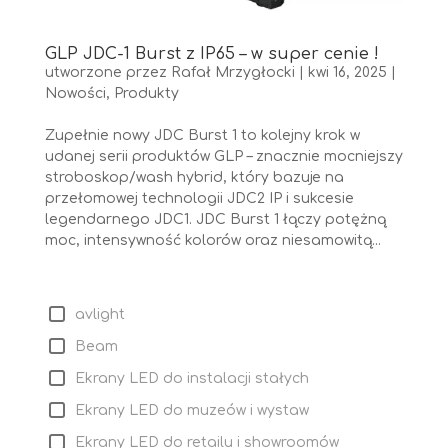
GLP JDC-1 Burst z IP65 – w super cenie !
utworzone przez
Rafał Mrzygłocki
|
kwi 16, 2025
|
Nowości
,
Produkty
Zupełnie nowy JDC Burst 1 to kolejny krok w
udanej serii produktów GLP – znacznie mocniejszy
stroboskop/wash hybrid, który bazuje na
przełomowej technologii JDC2 IP i sukcesie
legendarnego JDC1. JDC Burst 1 łączy potężną
moc, intensywność kolorów oraz niesamowitą...
avlight
Beam
Ekrany LED do instalacji stałych
Ekrany LED do muzeów i wystaw
Ekrany LED do retailu i showroomów