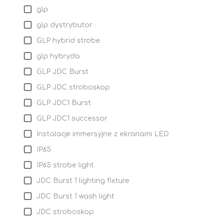
glp
glp dystrybutor
GLP hybrid strobe
glp hybryda
GLP JDC Burst
GLP JDC stroboskop
GLP JDC1 Burst
GLP JDC1 successor
Instalacje immersyjne z ekranami LED
IP65
IP65 strobe light
JDC Burst 1 lighting fixture
JDC Burst 1 wash light
JDC stroboskop