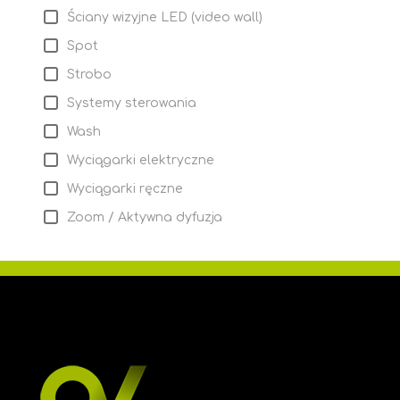
Ściany wizyjne LED (video wall)
Spot
Strobo
Systemy sterowania
Wash
Wyciągarki elektryczne
Wyciągarki ręczne
Zoom / Aktywna dyfuzja