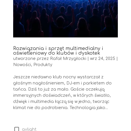
Rozwiązania i sprzęt multimedialny i
oświetleniowy do klubów i dyskotek
utworzone przez
Rafał Mrzygłocki
|
wrz 24, 2025
|
Nowości
,
Produkty
Jeszcze niedawno klub nocny wystarczał z
głośnym nagłośnieniem, DJ-em i parkietem do
tańca. Dziś to już za mało. Goście oczekują
immersyjnych doświadczeń, w których światło,
dźwięk i multimedia łączą się w jedno, tworząc
klimat nie do podrobienia. Technologia jako...
avlight