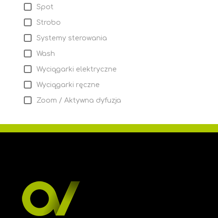
Spot
Strobo
Systemy sterowania
Wash
Wyciągarki elektryczne
Wyciągarki ręczne
Zoom / Aktywna dyfuzja