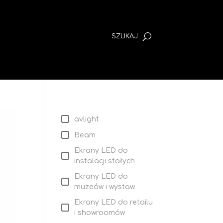
avlight
Beam
Ekrany LED do
instalacji stałych
Ekrany LED do
muzeów i wystaw
Ekrany LED do retailu
i showroomów