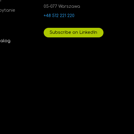
i
05-077 Warszawa
pytanie
+48 512 221 220
Subscribe on LinkedIn
talog