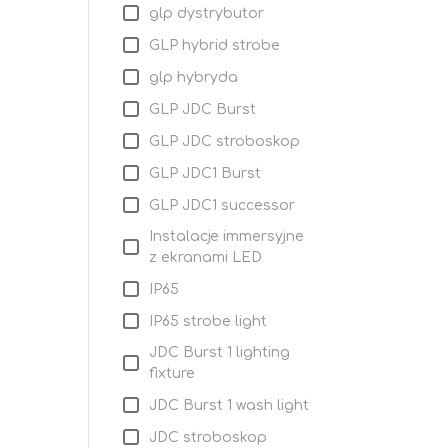
glp dystrybutor
GLP hybrid strobe
glp hybryda
GLP JDC Burst
GLP JDC stroboskop
GLP JDC1 Burst
GLP JDC1 successor
Instalacje immersyjne
z ekranami LED
IP65
IP65 strobe light
JDC Burst 1 lighting
fixture
JDC Burst 1 wash light
JDC stroboskop