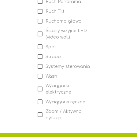
Ruch Panorama
Ruch Tilt
Ruchoma głowa
Ściany wizyjne LED
(video wall)
Spot
Strobo
Systemy sterowania
Wash
Wyciągarki
elektryczne
Wyciągarki ręczne
Zoom / Aktywna
dyfuzja