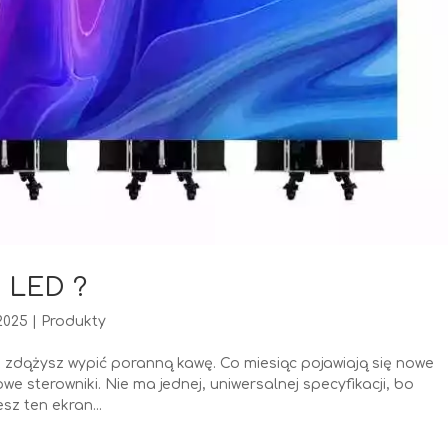
u LED ?
2025
|
Produkty
ż zdążysz wypić poranną kawę. Co miesiąc pojawiają się nowe
 sterowniki. Nie ma jednej, uniwersalnej specyfikacji, bo
sz ten ekran...