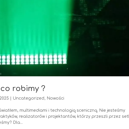
i co robimy ?
 2025
|
Uncategorized
,
Nowości
ą światłem, multimediami i technologią sceniczną. Nie jesteśmy
tyków, realizatorów i projektantów, którzy przeszli przez set
eśmy? Dla...