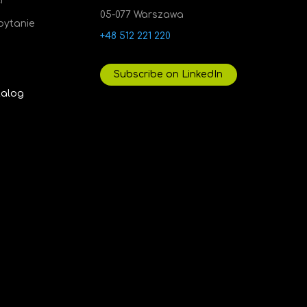
i
05-077 Warszawa
pytanie
+48 512 221 220
Subscribe on LinkedIn
talog