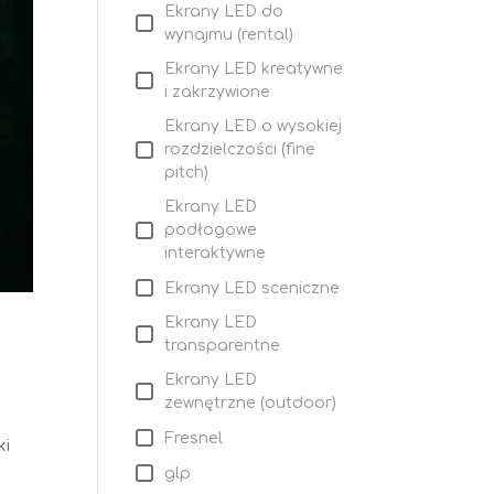
Ekrany LED do
wynajmu (rental)
Ekrany LED kreatywne
i zakrzywione
Ekrany LED o wysokiej
rozdzielczości (fine
pitch)
Ekrany LED
podłogowe
interaktywne
Ekrany LED sceniczne
Ekrany LED
transparentne
Ekrany LED
zewnętrzne (outdoor)
Fresnel
ki
glp