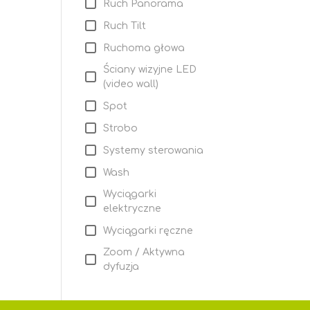
Ruch Panorama
Ruch Tilt
Ruchoma głowa
Ściany wizyjne LED
(video wall)
Spot
Strobo
Systemy sterowania
Wash
Wyciągarki
elektryczne
Wyciągarki ręczne
Zoom / Aktywna
dyfuzja