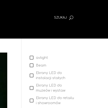
avlight
Beam
Ekrany LED do
instalacji stałych
Ekrany LED do
muzeów i wystaw
Ekrany LED do retailu
i showroomów