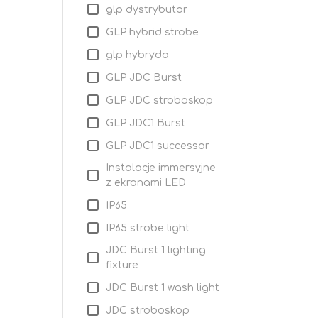
glp dystrybutor
GLP hybrid strobe
glp hybryda
GLP JDC Burst
GLP JDC stroboskop
GLP JDC1 Burst
GLP JDC1 successor
Instalacje immersyjne
z ekranami LED
IP65
IP65 strobe light
JDC Burst 1 lighting
fixture
JDC Burst 1 wash light
JDC stroboskop