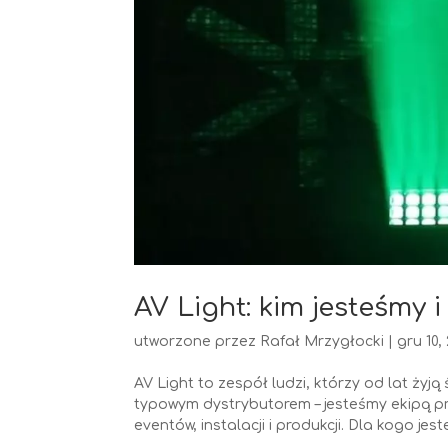
AV Light: kim jesteśmy 
utworzone przez
Rafał Mrzygłocki
|
gru 10,
AV Light to zespół ludzi, którzy od lat żyj
typowym dystrybutorem – jesteśmy ekipą prak
eventów, instalacji i produkcji. Dla kogo jest