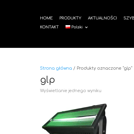
HOME
PRODUKTY
AKTUALNOŚCI
SZYB
KONTAKT
Polski
Strona główna
/ Produkty oznaczone “glp”
glp
Wyświetlanie jednego wyniku