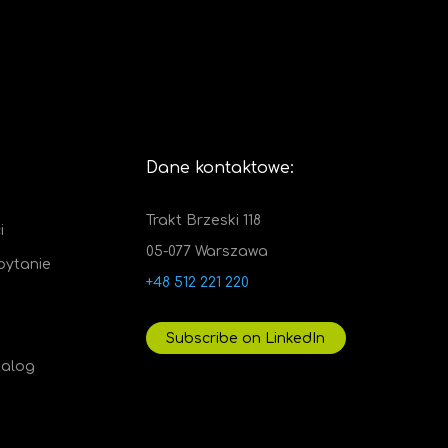
Dane kontaktowe:
Trakt Brzeski 118
i
05-077 Warszawa
pytanie
+48 512 221 220
Subscribe on LinkedIn
talog