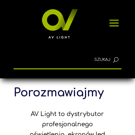
SZYBKIE ZAPYTANIE
a
KONTAKT
Polski
Porozmawiajmy
AV Light to dystrybutor
profesjonalnego
oświetlenia, ekranów led