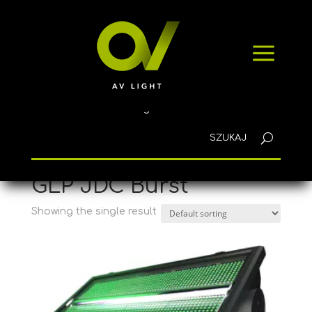
HOME
a
PRODUCTS
NEWS
CONTACT
English
Home
/ Products tagged “GLP JDC Burst”
GLP JDC Burst
Showing the single result