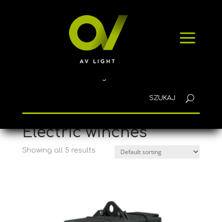
HOME
a
PRODUCTS
NEWS
CONTACT
English
Home
/ Products tagged “Electric winches”
Electric winches
Showing all 5 results