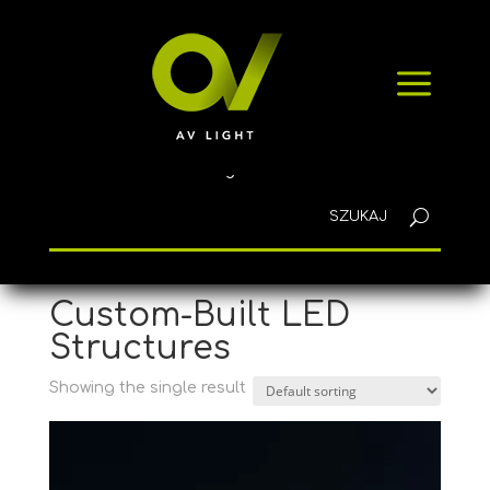
HOME
a
PRODUCTS
NEWS
CONTACT
English
Home
/ Products tagged “Custom-Built LED
Structures”
Custom-Built LED
Structures
Showing the single result