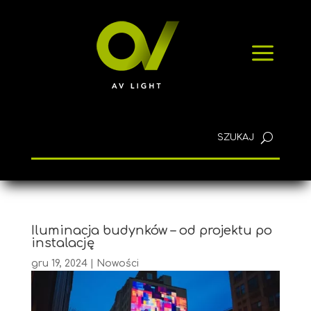
SZYBKIE ZAPYTANIE
a
KONTAKT
Polski
Iluminacja budynków – od projektu po
instalację
gru 19, 2024
|
Nowości