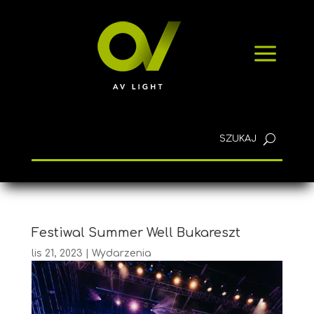
SZYBKIE ZAPYTANIE
a
KONTAKT
Polski
Festiwal Summer Well Bukareszt
lis 21, 2023
|
Wydarzenia