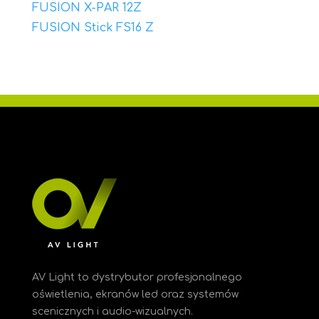
FUSION X-PAR 12Z
FUSION Stick FS16 Z
AV Light to dystrybutor profesjonalnego
oświetlenia, ekranów led oraz systemów
scenicznych i audio-wizualnych.