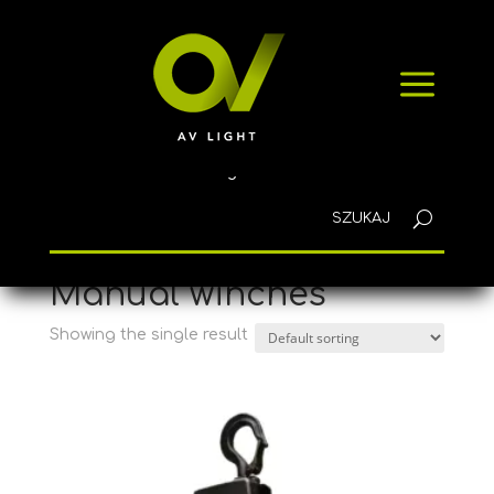
HOME
a
PRODUCTS
NEWS
CONTACT
English
Home
/ Products tagged “Manual winches”
Manual winches
Showing the single result